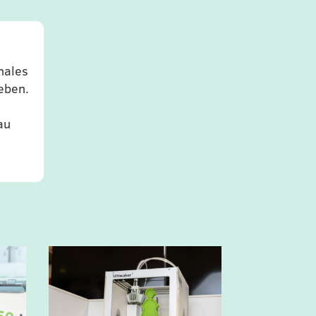
nales
eben.
r
au