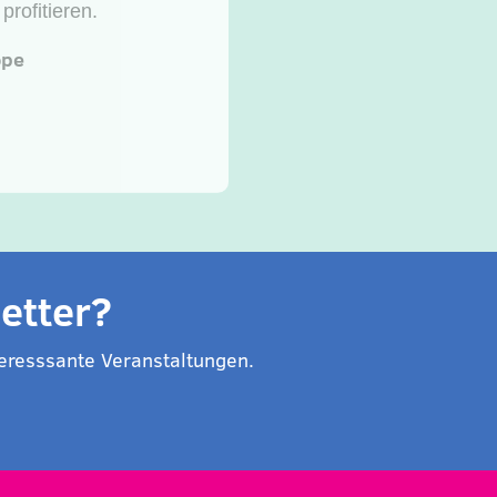
ilten
 und somit
 für die
etter?
eresssante Veranstaltungen.