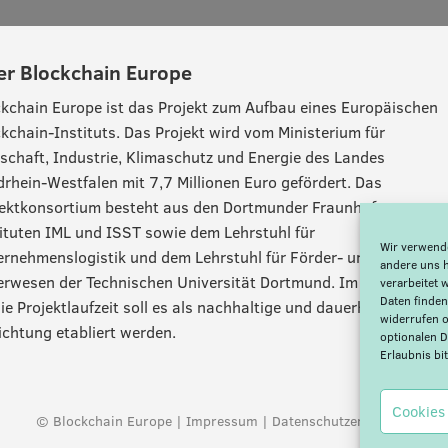
er Blockchain Europe
kchain Europe ist das Projekt zum Aufbau eines Europäischen
kchain-Instituts. Das Projekt wird vom Ministerium für
schaft, Industrie, Klimaschutz und Energie des Landes
rhein-Westfalen mit 7,7 Millionen Euro gefördert. Das
jektkonsortium besteht aus den Dortmunder Fraunhofer-
ituten IML und ISST sowie dem Lehrstuhl für
Wir verwende
rnehmenslogistik und dem Lehrstuhl für Förder- und
andere uns 
erwesen der Technischen Universität Dortmund. Im Anschluss
verarbeitet 
Daten finden
ie Projektlaufzeit soll es als nachhaltige und dauerhafte
widerrufen o
ichtung etabliert werden.
optionalen 
Erlaubnis bit
Cookies
© Blockchain Europe |
Impressum
|
Datenschutzerklärung