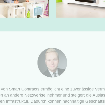
staltet und eingesetzt stellen Smart Contracts eine bedar
rme und zugleich transparente Transaktion sicher. Sie li
e wertvolle Grundlage zur Generierung und Gewährung e