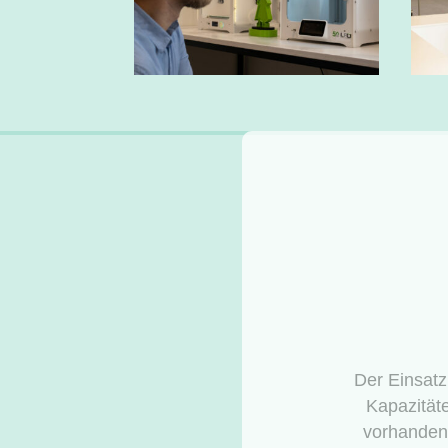
Richtig ge
regelkonfo
ein