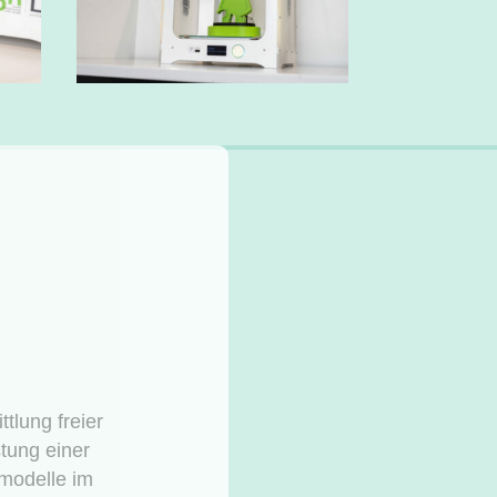
fsgerechte,
efern somit
ines