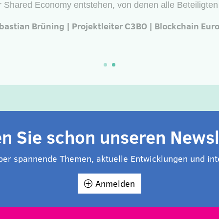
rauensvorschusses zwischen den Teilnehmern einer verte
sbörse, die zum Abbau von Koordinationsaufwendungen
tionskosten als eine entscheidungsrelevante Komponente
Vergabe von Kapazitäten beiträgt.
Nick Große | Projektleiter C3BO | Blockchain Europe
n Sie schon unseren Newsl
über spannende Themen, aktuelle Entwicklungen und int
Anmelden