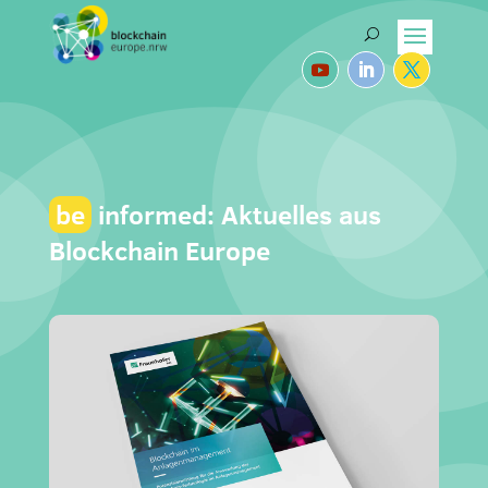
be
informed: Aktuelles aus
Blockchain Europe