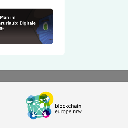
rMan im
urlaub: Digitale
ät