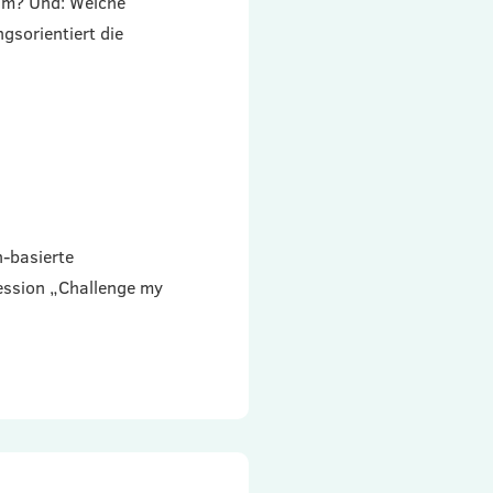
um? Und: Welche
gsorientiert die
-basierte
ession „Challenge my