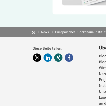
News
Europäisches Blockchain-Institu
Üb
Diese Seite teilen:
Bloc
Bloc
Wirt
Nord
Pro
Inst
Unte
Lag
an d