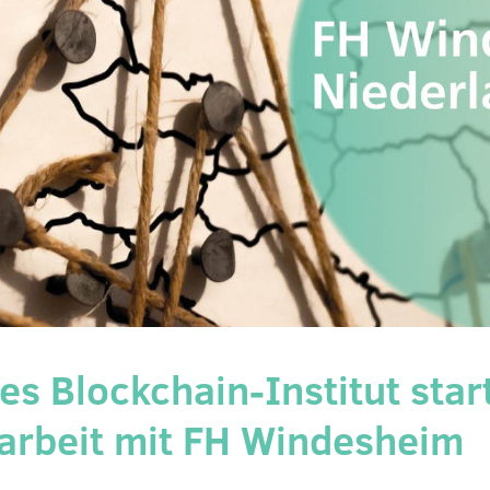
s Blockchain-Institut star
rbeit mit FH Windesheim