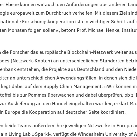
er Ebene können wir auch den Anforderungen aus anderen Län
ogie europaweit zum Durchbruch verhelfen. Mit diesem Ziel sin
rnationale Forschungskooperation ist ein wichtiger Schritt au
ten Monaten folgen sollen«, betont Prof. Michael Henke, Institu
 die Forscher das europäische Blockchain-Netzwerk weiter au
des (Netzwerk-Knoten) an unterschiedlichen Standorten betr
enbank entstehen, die Projekte aus Deutschland und den Nieder
eiter an unterschiedlichen Anwendungsfällen, in denen sich die
s liegt dabei auf dem Supply Chain Management. »Wir können mi
offel bis zur Pommes überwachen und dabei überprüfen, ob z. 
zur Auslieferung an den Handel eingehalten wurde«, erklärt Maxi
ain Europe die Kooperation auf deutscher Seite koordiniert.
en beide Teams außerdem ihre jeweiligen Netzwerke in Europa a
ain Living Lab »Spark!« verfügt die Windesheim University of A