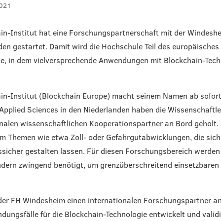
2021
n-Institut hat eine Forschungspartnerschaft mit der Windeshei
den gestartet. Damit wird die Hochschule Teil des europäische
e, in dem vielversprechende Anwendungen mit Blockchain-Techn
n-Institut (Blockchain Europe) macht seinem Namen ab sofort a
 Applied Sciences in den Niederlanden haben die Wissenschaft
ionalen wissenschaftlichen Kooperationspartner an Bord geholt. 
m Themen wie etwa Zoll- oder Gefahrgutabwicklungen, die sich 
ssicher gestalten lassen. Für diesen Forschungsbereich werde
dern zwingend benötigt, um grenzüberschreitend einsetzbaren
 der FH Windesheim einen internationalen Forschungspartner an
ngsfälle für die Blockchain-Technologie entwickelt und validi