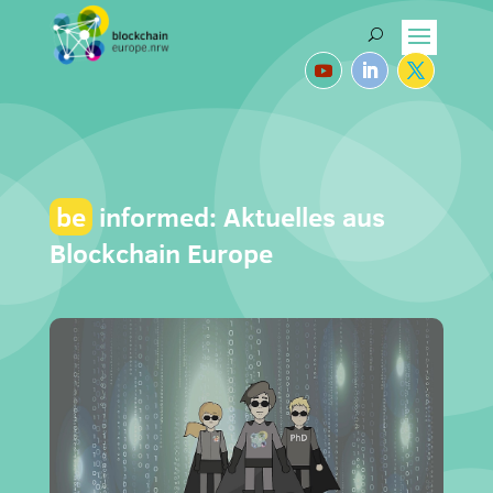
be
informed: Aktuelles aus
Blockchain Europe